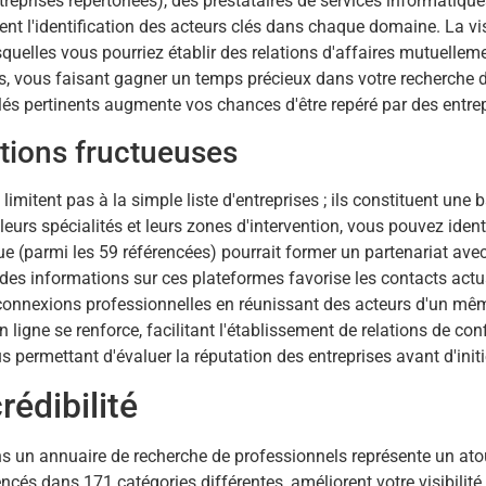
ntreprises répertoriées), des prestataires de services informatiq
tent l'identification des acteurs clés dans chaque domaine. La vi
squelles vous pourriez établir des relations d'affaires mutuelle
es, vous faisant gagner un temps précieux dans votre recherche d
lés pertinents augmente vos chances d'être repéré par des entrep
tions fructueuses
imitent pas à la simple liste d'entreprises ; ils constituent une
s, leurs spécialités et leurs zones d'intervention, vous pouvez ide
que (parmi les 59 référencées) pourrait former un partenariat av
e des informations sur ces plateformes favorise les contacts actu
 connexions professionnelles en réunissant des acteurs d'un m
 en ligne se renforce, facilitant l'établissement de relations de
s permettant d'évaluer la réputation des entreprises avant d'initi
rédibilité
ans un annuaire de recherche de professionnels représente un ato
ncés dans 171 catégories différentes, améliorent votre visibilité 