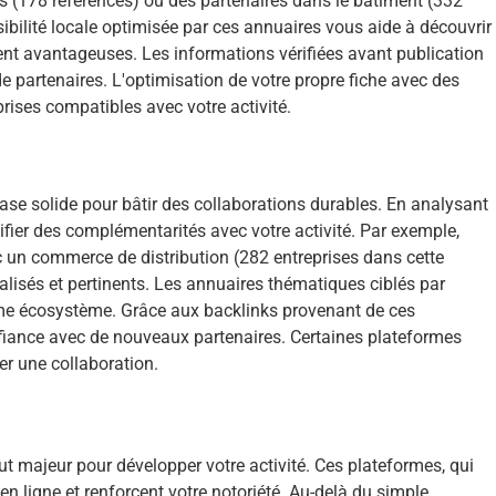
ues (178 références) ou des partenaires dans le bâtiment (332
sibilité locale optimisée par ces annuaires vous aide à découvrir
ment avantageuses. Les informations vérifiées avant publication
e partenaires. L'optimisation de votre propre fiche avec des
rises compatibles avec votre activité.
 base solide pour bâtir des collaborations durables. En analysant
ntifier des complémentarités avec votre activité. Par exemple,
ec un commerce de distribution (282 entreprises dans cette
alisés et pertinents. Les annuaires thématiques ciblés par
ême écosystème. Grâce aux backlinks provenant de ces
 confiance avec de nouveaux partenaires. Certaines plateformes
er une collaboration.
ut majeur pour développer votre activité. Ces plateformes, qui
en ligne et renforcent votre notoriété. Au-delà du simple