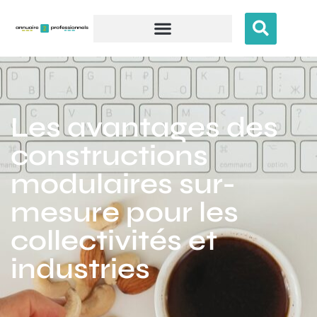
Les avantages des
constructions
modulaires sur-
mesure pour les
collectivités et
industries