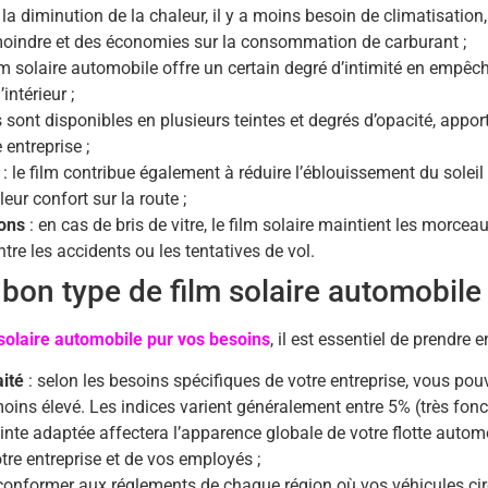
 la diminution de la chaleur, il y a moins besoin de climatisation,
indre et des économies sur la consommation de carburant ;
ilm solaire automobile offre un certain degré d’intimité en empêc
intérieur ;
es sont disponibles en plusieurs teintes et degrés d’opacité, app
 entreprise ;
: le film contribue également à réduire l’éblouissement du soleil
ur confort sur la route ;
ions
: en cas de bris de vitre, le film solaire maintient les morce
re les accidents ou les tentatives de vol.
bon type de film solaire automobile
 solaire automobile pur vos besoins
, il est essentiel de prendre 
aité
: selon les besoins spécifiques de votre entreprise, vous pou
oins élevé. Les indices varient généralement entre 5% (très foncé
einte adaptée affectera l’apparence globale de votre flotte automo
re entreprise et de vos employés ;
conformer aux réglements de chaque région où vos véhicules circu