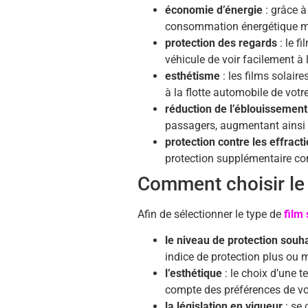
économie d’énergie
: grâce à
consommation énergétique mo
protection des regards
: le f
véhicule de voir facilement à l’
esthétisme
: les films solair
à la flotte automobile de votre
réduction de l’éblouissement
passagers, augmentant ainsi le
protection contre les effract
protection supplémentaire cont
Comment choisir le 
Afin de sélectionner le type de
film
le niveau de protection souh
indice de protection plus ou m
l’esthétique
: le choix d’une t
compte des préférences de vot
la législation en vigueur
: se 