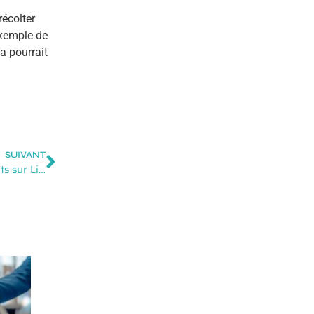
récolter
exemple de
a pourrait
SUIVANT
Meilleures facons de promouvoir vos produits sur LinkedIn