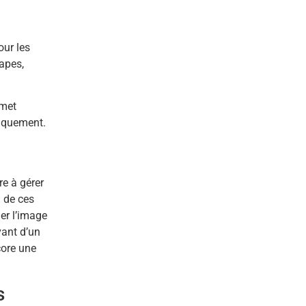
our les
tapes,
rmet
tiquement.
re à gérer
n de ces
er l’image
vant d’un
core une
s