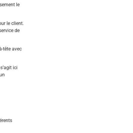
usement le
r le client.
service de
à-tête avec
l s’agit ici
 un
férents