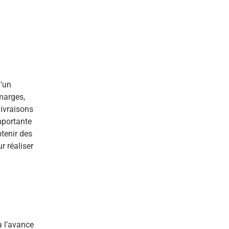
d’un
 marges,
livraisons
importante
btenir des
r réaliser
à l’avance