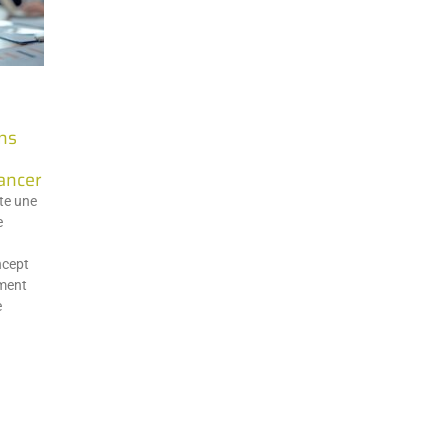
ons
ancer
te une
e
ncept
ment
e